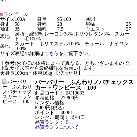
■
ワンピース
サイズ
100A
身長
95-100
胸囲
身丈
58
身幅
28
肩幅
25
袖丈
35
袖幅
7.5
ウエスト
27
身頃 綿59% レーヨン38% ポリウレタン3% スカー
表地
ト 毛100%
スカート ポリエステル100% チュール ナイロン
裏地
100%
サイズ表記の詳細は
こちら
をご覧下さい。
⁑参考(お子様の体格によって異なることもございますので、
上記サイズ表から最終確認をお願いします)
★身長100cm・体重16kg 【ぴったり】
バーバリー ふんわりノバチェックス
カートワンピース 100
商品コード：
BC10083
参考価格：
27,800
円
レンタル価格：
8,000
円(税込)
ポイント：
400
Pt
レンタル期間：
3泊4日
品質ランク：
B
品質ランクについて