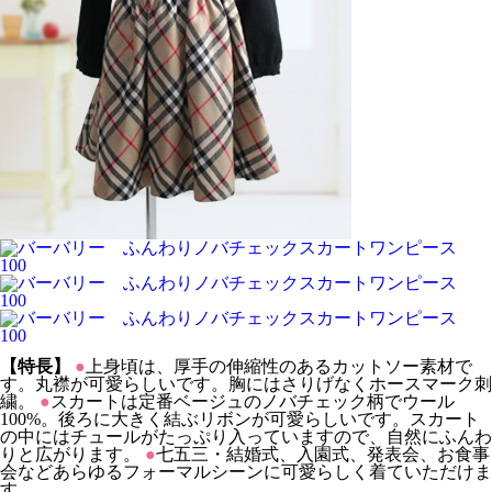
【特長】
●
上身頃は、厚手の伸縮性のあるカットソー素材で
す。丸襟が可愛らしいです。胸にはさりげなくホースマーク刺
繍。
●
スカートは定番ベージュのノバチェック柄でウール
100%。後ろに大きく結ぶリボンが可愛らしいです。スカート
の中にはチュールがたっぷり入っていますので、自然にふんわ
りと広がります。
●
七五三・結婚式、入園式、発表会、お食事
会などあらゆるフォーマルシーンに可愛らしく着ていただけま
す。