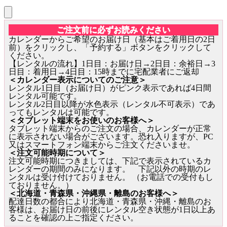
ご注文前に必ずお読みください
カレンダーからご希望のお届け日（基本はご着用日の2日
前）をクリックし、「予約する」ボタンをクリックして
ください。
【レンタルの流れ】1日目：お届け日→2日目：余裕日→3
日目：着用日→4日目：15時までに宅配業者にご返却
＜カレンダー表示についてのご注意＞
レンタル1日目（お届け日）がピンク表示であれば4日間
レンタル可能です。
レンタル2日目以降が水色表示（レンタル不可表示）であ
ってもレンタルは可能です。
＜タブレット端末をお使いのお客様へ＞
タブレット端末からのご注文の場合、カレンダーが正常
に表示されない場合がございます。恐れ入りますが、PC
又はスマートフォン端末からご注文くださいませ。
＜注文可能時期について＞
注文可能時期につきましては、下記で表示されているカ
レンダーの期間のみになります。 下記以外の時期のレ
ンタルは受け付けておりません。 （お電話での受付もし
ておりません。）
＜北海道・青森県・沖縄県・離島のお客様へ＞
配達日数の都合により北海道・青森県・沖縄・離島のお
客様は、お届け日の前後にレンタル空き状態が1日以上あ
ることを確認の上ご指定ください。