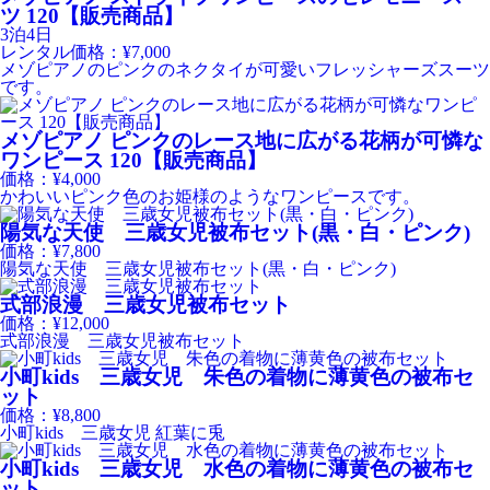
ツ 120【販売商品】
3泊4日
レンタル価格：¥7,000
メゾピアノのピンクのネクタイが可愛いフレッシャーズスーツ
です。
メゾピアノ ピンクのレース地に広がる花柄が可憐な
ワンピース 120【販売商品】
価格：¥4,000
かわいいピンク色のお姫様のようなワンピースです。
陽気な天使 三歳女児被布セット(黒・白・ピンク)
価格：¥7,800
陽気な天使 三歳女児被布セット(黒・白・ピンク)
式部浪漫 三歳女児被布セット
価格：¥12,000
式部浪漫 三歳女児被布セット
小町kids 三歳女児 朱色の着物に薄黄色の被布セ
ット
価格：¥8,800
小町kids 三歳女児 紅葉に兎
小町kids 三歳女児 水色の着物に薄黄色の被布セ
ット